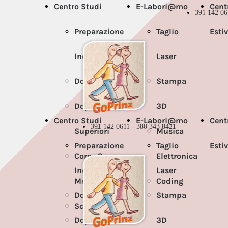
Centro Studi
E-Labori@mo
Cent
391 142 06
Preparazione
Taglio
Esti
Individuale
Laser
Doposcuola
Stampa
Doposcuola
3D
Centro Studi
E-Labori@mo
Cent
391 142 0611 - 380 343 8421
Superiori
Musica
Preparazione
Taglio
Esti
Corso 3
Elettronica
Individuale
Laser
Media
Coding
Doposcuola
Stampa
Scuola
Doposcuola
3D