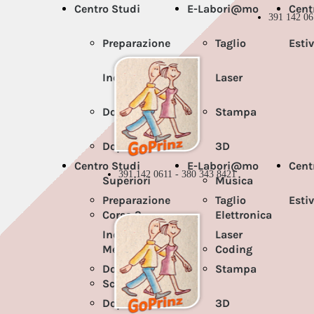
Centro Studi
E-Labori@mo
Cent
391 142 06
Preparazione
Taglio
Esti
Individuale
Laser
Doposcuola
Stampa
Doposcuola
3D
Centro Studi
E-Labori@mo
Cent
391 142 0611 - 380 343 8421
Superiori
Musica
Preparazione
Taglio
Esti
Corso 3
Elettronica
Individuale
Laser
Media
Coding
Doposcuola
Stampa
Scuola
Doposcuola
3D