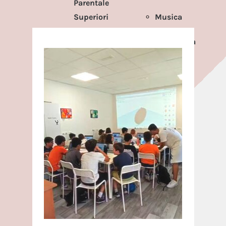
Parentale
Superiori
Musica
Corso 3
Elettronica
Media
Coding
Scuola
Parentale