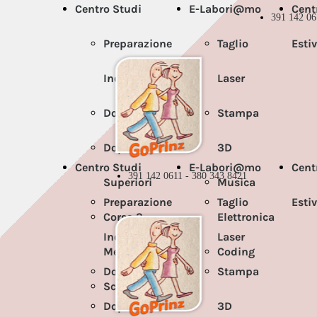
Centro Studi
E-Labori@mo
Cent
391 142 06
Preparazione
Taglio
Esti
Individuale
Laser
Doposcuola
Stampa
Doposcuola
3D
Centro Studi
E-Labori@mo
Cent
391 142 0611 - 380 343 8421
Superiori
Musica
Preparazione
Taglio
Esti
Corso 3
Elettronica
Individuale
Laser
Media
Coding
Doposcuola
Stampa
Scuola
Doposcuola
3D