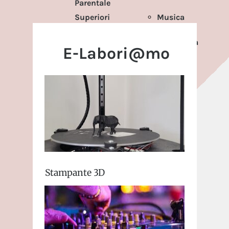
Parentale
Superiori
Musica
Corso 3
Elettronica
E-Labori@mo
Media
Coding
Scuola
Parentale
Stampante 3D